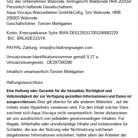
Sitz des Unternehmen Walsrode, Amtsgericht Waldsrode HRA 202550
Persönlich haftende Gesellschafterin:
Aqua Viscaya Wasserbetten GmbH&CoKg, Sitz Walsrode, HRB
205003 Walsrode
Geschäftsführer: Torsten Mehlgarten
Konto: Kreissparkasse Syke IBAN DE61291517001190082220
BIC: BRLADE21SYK
PAYPAL Zahlung: shop@schlafvergnuegen.com
Umsatzsteuer-Identifikationsnummer gemäß § 27 a
Umsatzsteuergesetz:
.
DE297300390
Inhaltlich verantwortlich:Torsten Mehlgarten
Haftungsausschluss
Eine Haftung oder Garantie für die Aktualität, Richtigkeit und
Vollständigkeit der zur Verfügung gestellten Informationen und Daten ist
Dies gilt ebenso für alle anderen Websites , auf die
ausgeschlossen.
mittels eines Hyperlinks verwiesen wird. Für den Inhalt solcher Sites
zeichnet sich Aqua Viscaya nicht verantwortlich; ferner distanzieren
wir uns ausdrücklich von jedweden gesetzeswidrigen Inhalten. Für
illegale, fehlerhafte oder unvollständige Inhalte und insbesondere für
Schäden, die aus der Nutzung oder Nichtnutzung solcherart
dargebotener Informationen entstehen, haftet allein der Anbieter der