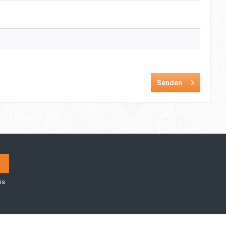
Senden
is