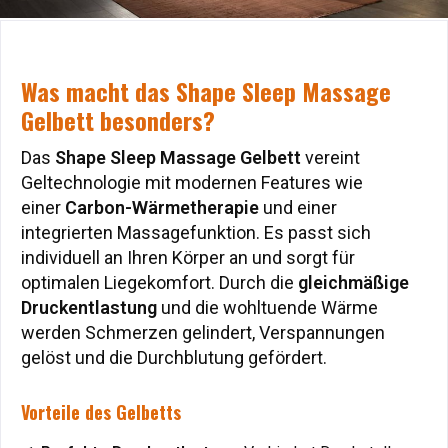
Was macht das Shape Sleep Massage
Was macht das Shape Sleep Massage
Gelbett besonders?
Gelbett besonders?
Das
Das
Shape Sleep Massage Gelbett
Shape Sleep Massage Gelbett
vereint
vereint
Geltechnologie mit modernen Features wie
Geltechnologie mit modernen Features wie
einer
einer
Carbon-Wärmetherapie
Carbon-Wärmetherapie
und einer
und einer
integrierten Massagefunktion. Es passt sich
integrierten Massagefunktion. Es passt sich
individuell an Ihren Körper an und sorgt für
individuell an Ihren Körper an und sorgt für
optimalen Liegekomfort. Durch die
optimalen Liegekomfort. Durch die
gleichmäßige
gleichmäßige
Druckentlastung
Druckentlastung
und die wohltuende Wärme
und die wohltuende Wärme
werden Schmerzen gelindert, Verspannungen
werden Schmerzen gelindert, Verspannungen
gelöst und die Durchblutung gefördert.
gelöst und die Durchblutung gefördert.
Vorteile des Gelbetts
Vorteile des Gelbetts