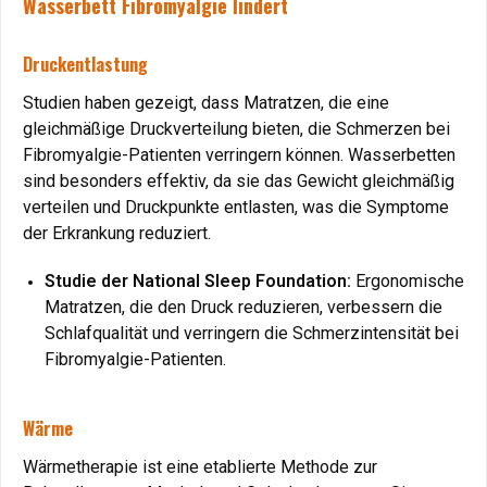
Wasserbett Fibromyalgie lindert
Das Gelbett schafft eine entspannende Umgebung, die
Stress reduziert und die mentale Gesundheit stärkt.
Druckentlastung
Vorteil
: Wellness und Therapie in den eigenen vier
Wänden.
Studien haben gezeigt, dass Matratzen, die eine
gleichmäßige Druckverteilung bieten, die Schmerzen bei
Durchblutungsstörungen und Dekubitus: Vorbeugung
Fibromyalgie-Patienten verringern können. Wasserbetten
durch Gelbett-Technologie
sind besonders effektiv, da sie das Gewicht gleichmäßig
verteilen und Druckpunkte entlasten, was die Symptome
der Erkrankung reduziert.
Durchblutungsstörungen: Verbesserung der
Zirkulation
Studie der National Sleep Foundation:
Ergonomische
Matratzen, die den Druck reduzieren, verbessern die
Das Gelbett lindert
Durchblutungsstörungen
in den Beinen,
Schlafqualität und verringern die Schmerzintensität bei
indem es den Körper gleichmäßig stützt und Druckstellen
Fibromyalgie-Patienten.
vermeidet.
Vorteil
: Förderung der Durchblutung und Linderung von
Beschwerden.
Wärme
Wärmetherapie ist eine etablierte Methode zur
Dekubitus (Druckgeschwüre)