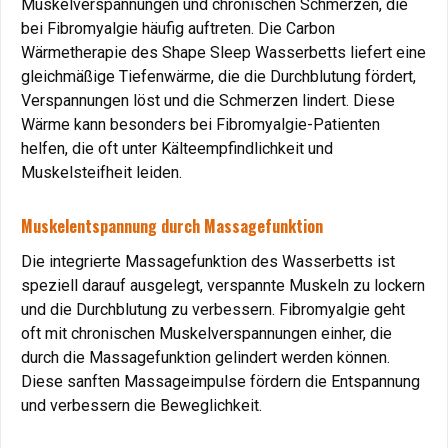
Muskelverspannungen und chronischen Schmerzen, die
Schmerzen
bei Fibromyalgie häufig auftreten. Die Carbon
Wärmetherapie des Shape Sleep Wasserbetts liefert eine
Das Gelbett minimiert den Druck auf empfindliche
gleichmäßige Tiefenwärme, die die Durchblutung fördert,
Körperstellen und bietet durch die Wärmefunktion
Verspannungen löst und die Schmerzen lindert. Diese
Linderung bei Muskelverspannungen und
Fibromyalgie.
Wärme kann besonders bei Fibromyalgie-Patienten
Vorteil
: Mehr Entspannung und weniger Schmerzen trotz
helfen, die oft unter Kälteempfindlichkeit und
chronischer Beschwerden.
Muskelsteifheit leiden.
Muskelverspannungen: Lösung durch Massage und
Muskelentspannung durch Massagefunktion
Wärme
Die integrierte Massagefunktion des Wasserbetts ist
Muskelverspannungen,
die durch Stress oder Überlastung
speziell darauf ausgelegt, verspannte Muskeln zu lockern
entstehen, können durch die integrierte Massagefunktion
und die Durchblutung zu verbessern. Fibromyalgie geht
effektiv gelöst werden.
oft mit chronischen Muskelverspannungen einher, die
Vorteil
: Kombination aus Massage und Wärme sorgt für
durch die Massagefunktion gelindert werden können.
maximale Entspannung.
Diese sanften Massageimpulse fördern die Entspannung
und verbessern die Beweglichkeit.
Chronische Schmerzen: Bessere Lebensqualität