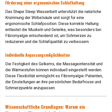
durch Gelbetten
Förderung einer ergonomischen Schlafhaltung
Chronische Schmerzen beeinträchtigen den Schlaf
Das Shape Sleep Wasserbett unterstützt die natürliche
erheblich. Das Gelbett lindert Beschwerden durch
Krümmung der Wirbelsäule und sorgt für eine
druckfreie Lagerung und fördert erholsamen Schlaf.
ergonomische Schlafposition. Diese korrekte Haltung
Vorteil
: Erleichterung und erholsame Nächte.
entlastet die Muskeln und Gelenke, was besonders bei
Fibromyalgie entscheidend ist, um Schmerzen zu
Schlafstörungen und Stress: Entspannung durch das
reduzieren und die Schlafqualität zu verbessern.
Gelbett
Individuelle Anpassungsmöglichkeiten
Schlaflosigkeit (Insomnie)
Die Festigkeit des Gelkerns, die Massageintensität und
die Wärmestufen können individuell eingestellt werden.
Stress und Anspannung sind häufige Ursachen
Diese Flexibilität ermöglicht es Fibromyalgie-Patienten,
für
dauerhafte Schlaflosigkeit.
Das Gelbett mit Massage-
die Einstellungen an ihre persönlichen Bedürfnisse und
und Wärmefunktion sorgt für ein entspanntes Liegegefühl
Schmerzpunkte anzupassen.
und verbessert die Schlafqualität.
Vorteil
: Leichteres Einschlafen und tiefere Entspannung.
Wissenschaftliche Grundlagen: Warum ein
Stressabbau durch Wellness zu Hause