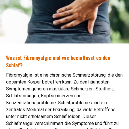
Welche Krankheiten kann ein Gel-Wasserbett
Was ist Fibromyalgie und wie beeinflusst es den
lindern?
Schlaf?
Ein Gelbett wie das Shape Sleep Massage Gel-
Fibromyalgie ist eine chronische Schmerzstörung, die den
Wasserbett bietet nicht nur maximalen Komfort, sondern
gesamten Körper betreffen kann. Zu den häufigsten
auch zahlreiche gesundheitliche Vorteile. Hier ist eine
Symptomen gehören muskuläre Schmerzen, Steifheit,
detaillierte Liste der Beschwerden, bei denen ein Gelbett
Schlafstörungen, Kopfschmerzen und
hilfreich sein kann:
Konzentrationsprobleme. Schlafprobleme sind ein
zentrales Merkmal der Erkrankung, da viele Betroffene
unter nicht erholsamem Schlaf leiden. Dieser
Rückenschmerzen: Ein häufiges Problem
Schlafmangel verschlimmert die Symptome und führt zu
Rückenschmerzen
entstehen oft durch falsche