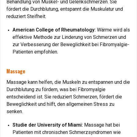
Behandlung von Muskel- und Gelenkschmerzen. Sie
Bei Menschen, die lange liegen müssen, kann das Gelbett
fördert die Durchblutung, entspannt die Muskulatur und
helfen, Druckgeschwüre zu vermeiden, indem es den
reduziert Steifheit.
Körper optimal entlastet.
American College of Rheumatology:
Wärme wird als
Vorteil
: Druckfreie Lagerung schützt gefährdete
effektive Methode zur Linderung von Schmerzen und
Hautstellen.
zur Verbesserung der Beweglichkeit bei Fibromyalgie-
Patienten empfohlen.
Schwangerschaft und Erholung nach der Geburt
Schlafprobleme in der Schwangerschaft
Massage
Während der Schwangerschaft sorgt das Gelbett für eine
Massage kann helfen, die Muskeln zu entspannen und die
komfortable Lagerung des Rückens und entlastet den
Durchblutung zu fördern, was bei Fibromyalgie
wachsenden Bauch.
entscheidend ist. Sie reduziert Schmerzen, fördert die
Vorteil
: Erholsamer Schlaf trotz körperlicher
Beweglichkeit und hilft, den allgemeinen Stress zu
Veränderungen.
senken.
Studie der University of Miami:
Massage hat bei
Regeneration nach der Geburt
Patienten mit chronischen Schmerzsyndromen wie