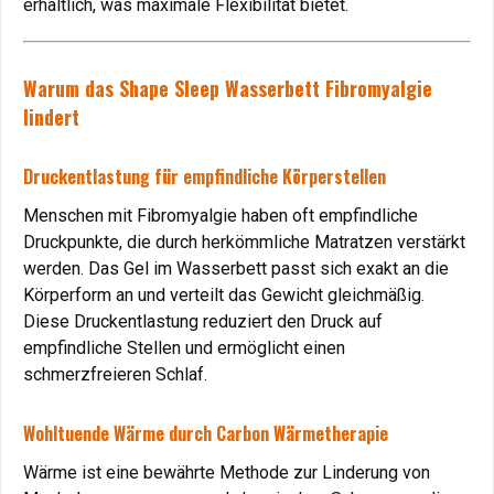
erhältlich, was maximale Flexibilität bietet.
Arthrose-Patienten
profitieren von der druckfreien
Lagerung und der wohltuenden Wärme des Gelbetts, die
Gelenkschmerzen lindert.
Warum das Shape Sleep Wasserbett Fibromyalgie
Vorteil
: Verbesserte Beweglichkeit und Reduktion von
lindert
Schmerzen.
Druckentlastung für empfindliche Körperstellen
Rheuma: Wärme gegen Entzündungen
Menschen mit Fibromyalgie haben oft empfindliche
Die Carbon-Wärmetherapie des Gelbetts hilft
Druckpunkte, die durch herkömmliche Matratzen verstärkt
bei
Rheuma
Beschwerden, indem sie die Durchblutung
werden. Das Gel im Wasserbett passt sich exakt an die
fördert und Entzündungen lindert.
Körperform an und verteilt das Gewicht gleichmäßig.
Vorteil
: Unterstützung der Gelenkgesundheit durch sanfte
Diese Druckentlastung reduziert den Druck auf
Wärme.
empfindliche Stellen und ermöglicht einen
schmerzfreieren Schlaf.
Muskelverspannungen und chronische Schmerzen:
Wie das Gelbett hilft
Wohltuende Wärme durch Carbon Wärmetherapie
Wärme ist eine bewährte Methode zur Linderung von
Fibromyalgie: Sanfte Entlastung bei chronischen