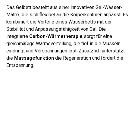
Das Gelbett besteht aus einer innovativen Gel-Wasser-
Das Gelbett besteht aus einer innovativen Gel-Wasser-
Matrix, die sich flexibel an die Körperkonturen anpasst. Es
Matrix, die sich flexibel an die Körperkonturen anpasst. Es
kombiniert die Vorteile eines Wasserbetts mit der
kombiniert die Vorteile eines Wasserbetts mit der
Stabilität und Anpassungsfähigkeit von Gel. Die
Stabilität und Anpassungsfähigkeit von Gel. Die
integrierte
integrierte
Carbon-Wärmetherapie
Carbon-Wärmetherapie
sorgt für eine
sorgt für eine
gleichmäßige Wärmeverteilung, die tief in die Muskeln
gleichmäßige Wärmeverteilung, die tief in die Muskeln
eindringt und Verspannungen löst. Zusätzlich unterstützt
eindringt und Verspannungen löst. Zusätzlich unterstützt
die
die
Massagefunktion
Massagefunktion
die Regeneration und fördert die
die Regeneration und fördert die
Entspannung.
Entspannung.