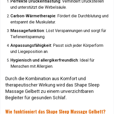
Perfekte Druckentlastung
Perfekte Druckentlastung
: Verhindert Druckstellen
: Verhindert Druckstellen
und unterstützt die Wirbelsäule.
und unterstützt die Wirbelsäule.
Carbon-Wärmetherapie
Carbon-Wärmetherapie
: Fördert die Durchblutung und
: Fördert die Durchblutung und
entspannt die Muskulatur.
entspannt die Muskulatur.
Massagefunktion
Massagefunktion
: Löst Verspannungen und sorgt für
: Löst Verspannungen und sorgt für
Tiefenentspannung.
Tiefenentspannung.
Anpassungsfähigkeit
Anpassungsfähigkeit
: Passt sich jeder Körperform
: Passt sich jeder Körperform
und Liegeposition an.
und Liegeposition an.
Hygienisch und allergikerfreundlich
Hygienisch und allergikerfreundlich
: Ideal für
: Ideal für
Menschen mit Allergien.
Menschen mit Allergien.
Durch die Kombination aus Komfort und
Durch die Kombination aus Komfort und
therapeutischer Wirkung wird das Shape Sleep
therapeutischer Wirkung wird das Shape Sleep
Massage Gelbett zu einem unverzichtbaren
Massage Gelbett zu einem unverzichtbaren
Begleiter für gesunden Schlaf.
Begleiter für gesunden Schlaf.
Wie funktioniert das Shape Sleep Massage Gelbett?
Wie funktioniert das Shape Sleep Massage Gelbett?