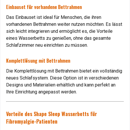
Carbon-Wärmetherapie
bietet höchsten Komfort und
Einbauset für vorhandene Bettrahmen
zahlreiche gesundheitliche Vorteile. Mit dem
3-
monatigen Testangebot
können Sie das Gelbett in aller
Das Einbauset ist ideal für Menschen, die ihren
Ruhe ausprobieren.
vorhandenen Bettrahmen weiter nutzen möchten. Es lässt
Flexible Rückgabeoption
: Wenn Sie nicht zufrieden sind,
sich leicht integrieren und ermöglicht es, die Vorteile
zahlen Sie lediglich eine Nutzungsgebühr von € 300.
eines Wasserbetts zu genießen, ohne das gesamte
Individuelle Anpassung
: Härtegrad, Massage und Wärme
Schlafzimmer neu einrichten zu müssen.
lassen sich nach Ihren Wünschen einstellen.
Hochwertige Materialien
: Langlebigkeit und Stabilität
Komplettlösung mit Bettrahmen
sind garantiert.
Die Komplettlösung mit Bettrahmen bietet ein vollständig
Fazit: Gelbett – Ihre Lösung für gesunden Schlaf und
neues Schlafsystem. Diese Option ist in verschiedenen
Wohlbefinden
Designs und Materialien erhältlich und kann perfekt an
Ihre Einrichtung angepasst werden.
Das
Shape Sleep Massage Gel-Wasserbett mit
Carbon-Wärmetherapie
ist mehr als nur ein Bett. Es ist
eine Lösung für zahlreiche Beschwerden:
Vorteile des Shape Sleep Wasserbetts für
Rückenschmerzen
,
Bandscheibenvorfälle
,
Arthrose
,
Rhe
Fibromyalgie-Patienten
mehr.