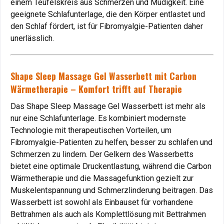
einem Teufelskreis aus Schmerzen und Müdigkeit. Eine
Schlafpositionen oder Matratzen, die den Körper nicht
geeignete Schlafunterlage, die den Körper entlastet und
ausreichend stützen. Das Gelbett bietet eine optimale
den Schlaf fördert, ist für Fibromyalgie-Patienten daher
Lagerung der Wirbelsäule und verhindert Druckstellen.
unerlässlich.
Vorteil
: Linderung von Rückenschmerzen durch
ergonomische Druckentlastung.
Shape Sleep Massage Gel Wasserbett mit Carbon
Bandscheibenvorfälle: Unterstützung durch präzise
Wärmetherapie – Komfort trifft auf Therapie
Anpassung
Das Shape Sleep Massage Gel Wasserbett ist mehr als
Ein
nur eine Schlafunterlage. Es kombiniert modernste
Bandscheibenvorfall
erfordert eine druckfreie
Schlafunterlage, die den Körper perfekt stützt. Das
Technologie mit therapeutischen Vorteilen, um
Gelbett reduziert den Druck auf die Bandscheiben und
Fibromyalgie-Patienten zu helfen, besser zu schlafen und
fördert die Heilung.
Schmerzen zu lindern. Der Gelkern des Wasserbetts
Vorteil
bietet eine optimale Druckentlastung, während die Carbon
: Ideale Regeneration durch individuelle
Körperanpassung.
Wärmetherapie und die Massagefunktion gezielt zur
Muskelentspannung und Schmerzlinderung beitragen. Das
Wasserbett ist sowohl als Einbauset für vorhandene
Arthrose: Schonende Lagerung für schmerzende
Bettrahmen als auch als Komplettlösung mit Bettrahmen
Gelenke