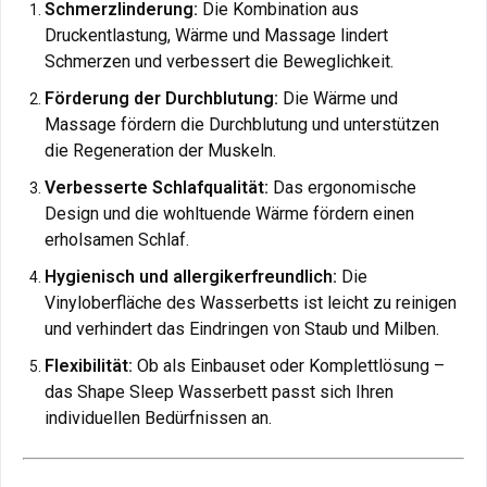
Verbesserung der Schlafqualität
Schmerzlinderung:
Die Kombination aus
bei
Schlaflosigkeit
und
Stress
.
Druckentlastung, Wärme und Massage lindert
Unterstützung von
Durchblutung
und Vorbeugung
Schmerzen und verbessert die Beweglichkeit.
von
Druckgeschwüren
.
Förderung der Durchblutung:
Die Wärme und
Massage fördern die Durchblutung und unterstützen
Nutzen Sie jetzt das risikofreie Angebot von
GELBETT-
die Regeneration der Muskeln.
DIREKT.DE
: Testen Sie das Gelbett 3 Monate lang und
erleben Sie den Unterschied – für nur € 300
Verbesserte Schlafqualität:
Das ergonomische
Nutzungsgebühr bei Rückgabe. Spüren Sie selbst, wie
Design und die wohltuende Wärme fördern einen
das Gelbett Ihr Leben verändert!
erholsamen Schlaf.
Hygienisch und allergikerfreundlich:
Die
Vinyloberfläche des Wasserbetts ist leicht zu reinigen
und verhindert das Eindringen von Staub und Milben.
Flexibilität:
Ob als Einbauset oder Komplettlösung –
das Shape Sleep Wasserbett passt sich Ihren
individuellen Bedürfnissen an.