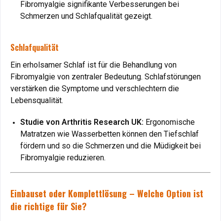
Nach der Geburt unterstützt das Gelbett die Rückbildung
Fibromyalgie signifikante Verbesserungen bei
und lindert Verspannungen durch seine Wärme- und
Schmerzen und Schlafqualität gezeigt.
Massagefunktion.
Vorteil
: Förderung der Heilung und Entspannung.
Schlafqualität
Hygiene und Allergien: Ideal für empfindliche
Ein erholsamer Schlaf ist für die Behandlung von
Personen
Fibromyalgie von zentraler Bedeutung. Schlafstörungen
verstärken die Symptome und verschlechtern die
Ein Gelbett ist besonders hygienisch, da es leicht zu
Lebensqualität.
reinigen ist und keine Allergene wie Hausstaubmilben
aufnimmt. Es ist ideal für Menschen mit Allergien oder
Studie von Arthritis Research UK:
Ergonomische
Asthma.
Matratzen wie Wasserbetten können den Tiefschlaf
Vorteil
: Saubere Schlafumgebung für bessere
fördern und so die Schmerzen und die Müdigkeit bei
Gesundheit.
Fibromyalgie reduzieren.
Warum das Shape Sleep Massage Gel-Wasserbett bei
GELBETT-DIREKT.DE testen?
Einbauset oder Komplettlösung – Welche Option ist
die richtige für Sie?
Das
Shape Sleep Massage Gel-Wasserbett mit