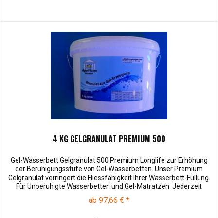
4 KG GELGRANULAT PREMIUM 500
Gel-Wasserbett Gelgranulat 500 Premium Longlife zur Erhöhung
der Beruhigungsstufe von Gel-Wasserbetten. Unser Premium
Gelgranulat verringert die Fliessfähigkeit Ihrer Wasserbett-Füllung.
Für Unberuhigte Wasserbetten und Gel-Matratzen. Jederzeit
nachträglich veränderbar. Das Granulat kann ca. das 500-fache
ab 97,66 € *
seines Eigengewichtes an Wasser aufnehmen und es entsteht ein
Gel. Gel...