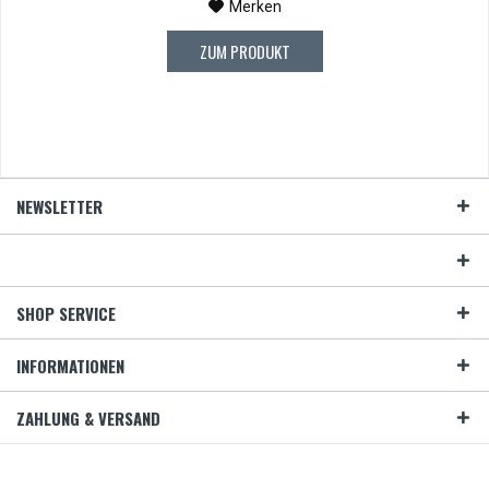
Merken
ZUM PRODUKT
NEWSLETTER
SHOP SERVICE
INFORMATIONEN
ZAHLUNG & VERSAND