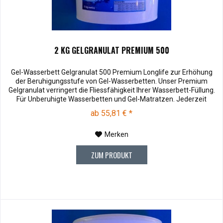
2 KG GELGRANULAT PREMIUM 500
Gel-Wasserbett Gelgranulat 500 Premium Longlife zur Erhöhung
der Beruhigungsstufe von Gel-Wasserbetten. Unser Premium
Gelgranulat verringert die Fliessfähigkeit Ihrer Wasserbett-Füllung.
Für Unberuhigte Wasserbetten und Gel-Matratzen. Jederzeit
nachträglich veränderbar. Das Granulat kann ca. das 500-fache
ab 55,81 € *
seines Eigengewichtes an Wasser aufnehmen und es entsteht ein
Gel. Gel...
Merken
ZUM PRODUKT