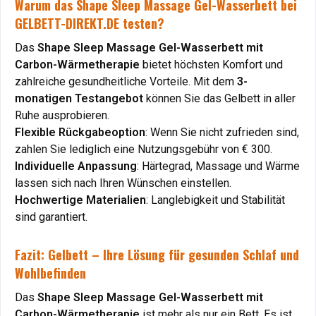
Warum das Shape Sleep Massage Gel-Wasserbett bei
Warum das Shape Sleep Massage Gel-Wasserbett bei
GELBETT-DIREKT.DE testen?
GELBETT-DIREKT.DE testen?
Das
Das
Shape Sleep Massage Gel-Wasserbett mit
Shape Sleep Massage Gel-Wasserbett mit
Carbon-Wärmetherapie
Carbon-Wärmetherapie
bietet höchsten Komfort und
bietet höchsten Komfort und
zahlreiche gesundheitliche Vorteile. Mit dem
zahlreiche gesundheitliche Vorteile. Mit dem
3-
3-
monatigen Testangebot
monatigen Testangebot
können Sie das Gelbett in aller
können Sie das Gelbett in aller
Ruhe ausprobieren.
Ruhe ausprobieren.
Flexible Rückgabeoption
Flexible Rückgabeoption
: Wenn Sie nicht zufrieden sind,
: Wenn Sie nicht zufrieden sind,
zahlen Sie lediglich eine Nutzungsgebühr von € 300.
zahlen Sie lediglich eine Nutzungsgebühr von € 300.
Individuelle Anpassung
Individuelle Anpassung
: Härtegrad, Massage und Wärme
: Härtegrad, Massage und Wärme
lassen sich nach Ihren Wünschen einstellen.
lassen sich nach Ihren Wünschen einstellen.
Hochwertige Materialien
Hochwertige Materialien
: Langlebigkeit und Stabilität
: Langlebigkeit und Stabilität
sind garantiert.
sind garantiert.
Fazit: Gelbett – Ihre Lösung für gesunden Schlaf und
Fazit: Gelbett – Ihre Lösung für gesunden Schlaf und
Wohlbefinden
Wohlbefinden
Das
Das
Shape Sleep Massage Gel-Wasserbett mit
Shape Sleep Massage Gel-Wasserbett mit
Carbon-Wärmetherapie
Carbon-Wärmetherapie
ist mehr als nur ein Bett. Es ist
ist mehr als nur ein Bett. Es ist