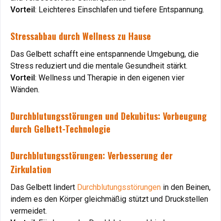
Vorteil
Vorteil
: Leichteres Einschlafen und tiefere Entspannung.
: Leichteres Einschlafen und tiefere Entspannung.
Stressabbau durch Wellness zu Hause
Stressabbau durch Wellness zu Hause
Das Gelbett schafft eine entspannende Umgebung, die
Das Gelbett schafft eine entspannende Umgebung, die
Stress reduziert und die mentale Gesundheit stärkt.
Stress reduziert und die mentale Gesundheit stärkt.
Vorteil
Vorteil
: Wellness und Therapie in den eigenen vier
: Wellness und Therapie in den eigenen vier
Wänden.
Wänden.
Durchblutungsstörungen und Dekubitus: Vorbeugung
Durchblutungsstörungen und Dekubitus: Vorbeugung
durch Gelbett-Technologie
durch Gelbett-Technologie
Durchblutungsstörungen: Verbesserung der
Durchblutungsstörungen: Verbesserung der
Zirkulation
Zirkulation
Das Gelbett lindert
Das Gelbett lindert
Durchblutungsstörungen
Durchblutungsstörungen
in den Beinen,
in den Beinen,
indem es den Körper gleichmäßig stützt und Druckstellen
indem es den Körper gleichmäßig stützt und Druckstellen
vermeidet.
vermeidet.