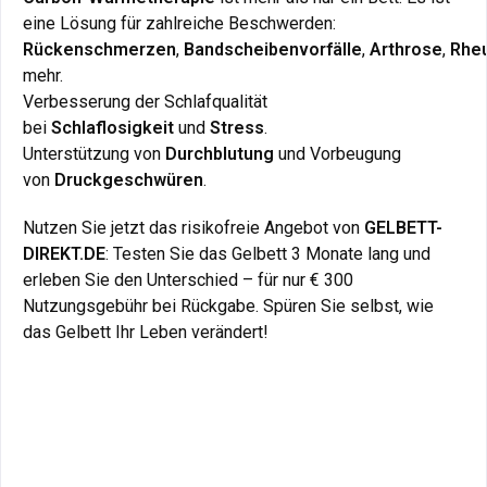
eine Lösung für zahlreiche Beschwerden:
eine Lösung für zahlreiche Beschwerden:
Rückenschmerzen
Rückenschmerzen
,
,
Bandscheibenvorfälle
Bandscheibenvorfälle
,
,
Arthrose
Arthrose
,
,
Rhe
Rhe
mehr.
mehr.
Verbesserung der Schlafqualität
Verbesserung der Schlafqualität
bei
bei
Schlaflosigkeit
Schlaflosigkeit
und
und
Stress
Stress
.
.
Unterstützung von
Unterstützung von
Durchblutung
Durchblutung
und Vorbeugung
und Vorbeugung
von
von
Druckgeschwüren
Druckgeschwüren
.
.
Nutzen Sie jetzt das risikofreie Angebot von
Nutzen Sie jetzt das risikofreie Angebot von
GELBETT-
GELBETT-
DIREKT.DE
DIREKT.DE
: Testen Sie das Gelbett 3 Monate lang und
: Testen Sie das Gelbett 3 Monate lang und
erleben Sie den Unterschied – für nur € 300
erleben Sie den Unterschied – für nur € 300
Nutzungsgebühr bei Rückgabe. Spüren Sie selbst, wie
Nutzungsgebühr bei Rückgabe. Spüren Sie selbst, wie
das Gelbett Ihr Leben verändert!
das Gelbett Ihr Leben verändert!