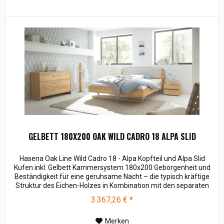
GELBETT 180X200 OAK WILD CADRO 18 ALPA SLID
Hasena Oak Line Wild Cadro 18 - Alpa Kopfteil und Alpa Slid
Kufen inkl. Gelbett Kammersystem 180x200 Geborgenheit und
Beständigkeit für eine geruhsame Nacht – die typisch kräftige
Struktur des Eichen-Holzes in Kombination mit den separaten
Fuss- und Eckelementen verleiht unserer Oak-Line eine starke
3.367,26 € *
und behagliche Aura. Breiten: 140, 160, 180, 200 cm Längen:
200, 220 cm...
Merken