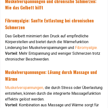
Muskelverspannungen und chronische Schmerzen:
Muskelverspannungen und chronische Schmerzen:
Wie das Gelbett hilft
Wie das Gelbett hilft
Fibromyalgie: Sanfte Entlastung bei chronischen
Fibromyalgie: Sanfte Entlastung bei chronischen
Schmerzen
Schmerzen
Das Gelbett minimiert den Druck auf empfindliche
Das Gelbett minimiert den Druck auf empfindliche
Körperstellen und bietet durch die Wärmefunktion
Körperstellen und bietet durch die Wärmefunktion
Linderung bei Muskelverspannungen und
Linderung bei Muskelverspannungen und
Fibromyalgie.
Fibromyalgie.
Vorteil
Vorteil
: Mehr Entspannung und weniger Schmerzen trotz
: Mehr Entspannung und weniger Schmerzen trotz
chronischer Beschwerden.
chronischer Beschwerden.
Muskelverspannungen: Lösung durch Massage und
Muskelverspannungen: Lösung durch Massage und
Wärme
Wärme
Muskelverspannungen,
Muskelverspannungen,
die durch Stress oder Überlastung
die durch Stress oder Überlastung
entstehen, können durch die integrierte Massagefunktion
entstehen, können durch die integrierte Massagefunktion
effektiv gelöst werden.
effektiv gelöst werden.
Vorteil
Vorteil
: Kombination aus Massage und Wärme sorgt für
: Kombination aus Massage und Wärme sorgt für