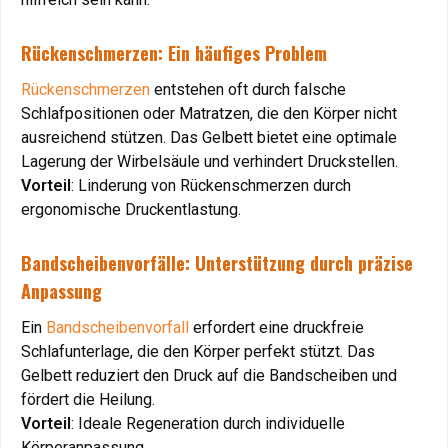
Rückenschmerzen: Ein häufiges Problem
Rückenschmerzen: Ein häufiges Problem
Rückenschmerzen
Rückenschmerzen
entstehen oft durch falsche
entstehen oft durch falsche
Schlafpositionen oder Matratzen, die den Körper nicht
Schlafpositionen oder Matratzen, die den Körper nicht
ausreichend stützen. Das Gelbett bietet eine optimale
ausreichend stützen. Das Gelbett bietet eine optimale
Lagerung der Wirbelsäule und verhindert Druckstellen.
Lagerung der Wirbelsäule und verhindert Druckstellen.
Vorteil
Vorteil
: Linderung von Rückenschmerzen durch
: Linderung von Rückenschmerzen durch
ergonomische Druckentlastung.
ergonomische Druckentlastung.
Bandscheibenvorfälle: Unterstützung durch präzise
Bandscheibenvorfälle: Unterstützung durch präzise
Anpassung
Anpassung
Ein
Ein
Bandscheibenvorfall
Bandscheibenvorfall
erfordert eine druckfreie
erfordert eine druckfreie
Schlafunterlage, die den Körper perfekt stützt. Das
Schlafunterlage, die den Körper perfekt stützt. Das
Gelbett reduziert den Druck auf die Bandscheiben und
Gelbett reduziert den Druck auf die Bandscheiben und
fördert die Heilung.
fördert die Heilung.
Vorteil
Vorteil
: Ideale Regeneration durch individuelle
: Ideale Regeneration durch individuelle
Körperanpassung.
Körperanpassung.