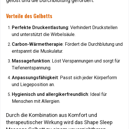
gelöst und die Durchblutung gefördert.
gelöst und die Durchblutung gefördert.
Vorteile des Gelbetts
Vorteile des Gelbetts
Perfekte Druckentlastung
Perfekte Druckentlastung
: Verhindert Druckstellen
: Verhindert Druckstellen
und unterstützt die Wirbelsäule.
und unterstützt die Wirbelsäule.
Carbon-Wärmetherapie
Carbon-Wärmetherapie
: Fördert die Durchblutung und
: Fördert die Durchblutung und
entspannt die Muskulatur.
entspannt die Muskulatur.
Massagefunktion
Massagefunktion
: Löst Verspannungen und sorgt für
: Löst Verspannungen und sorgt für
Tiefenentspannung.
Tiefenentspannung.
Anpassungsfähigkeit
Anpassungsfähigkeit
: Passt sich jeder Körperform
: Passt sich jeder Körperform
und Liegeposition an.
und Liegeposition an.
Hygienisch und allergikerfreundlich
Hygienisch und allergikerfreundlich
: Ideal für
: Ideal für
Menschen mit Allergien.
Menschen mit Allergien.
Durch die Kombination aus Komfort und
Durch die Kombination aus Komfort und
therapeutischer Wirkung wird das Shape Sleep
therapeutischer Wirkung wird das Shape Sleep