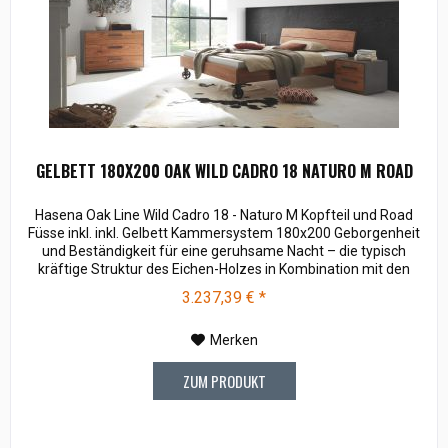
GELBETT 180X200 OAK WILD CADRO 18 NATURO M ROAD
Hasena Oak Line Wild Cadro 18 - Naturo M Kopfteil und Road
Füsse inkl. inkl. Gelbett Kammersystem 180x200 Geborgenheit
und Beständigkeit für eine geruhsame Nacht – die typisch
kräftige Struktur des Eichen-Holzes in Kombination mit den
separaten Fuss- und Eckelementen verleiht unserer Oak-Line
3.237,39 € *
eine starke und behagliche Aura. Breiten: 140, 160, 180, 200 cm
Längen: 200, 220 cm...
Merken
ZUM PRODUKT