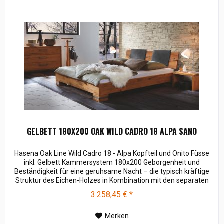
GELBETT 180X200 OAK WILD CADRO 18 ALPA SANO
Hasena Oak Line Wild Cadro 18 - Alpa Kopfteil und Onito Füsse
inkl. Gelbett Kammersystem 180x200 Geborgenheit und
Beständigkeit für eine geruhsame Nacht – die typisch kräftige
Struktur des Eichen-Holzes in Kombination mit den separaten
Fuss- und Eckelementen verleiht unserer Oak-Line eine starke
3.258,45 € *
und behagliche Aura. Breiten: 140, 160, 180, 200 cm Längen:
200, 220 cm...
Merken