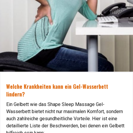
Welche Krankheiten kann ein Gel-Wasserbett
Welche Krankheiten kann ein Gel-Wasserbett
lindern?
lindern?
Ein Gelbett wie das Shape Sleep Massage Gel-
Ein Gelbett wie das Shape Sleep Massage Gel-
Wasserbett bietet nicht nur maximalen Komfort, sondern
Wasserbett bietet nicht nur maximalen Komfort, sondern
auch zahlreiche gesundheitliche Vorteile. Hier ist eine
auch zahlreiche gesundheitliche Vorteile. Hier ist eine
detaillierte Liste der Beschwerden, bei denen ein Gelbett
detaillierte Liste der Beschwerden, bei denen ein Gelbett
hilfreich sein kann:
hilfreich sein kann: