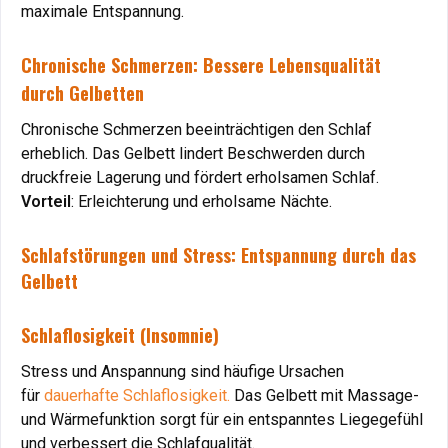
maximale Entspannung.
maximale Entspannung.
Chronische Schmerzen: Bessere Lebensqualität
Chronische Schmerzen: Bessere Lebensqualität
durch Gelbetten
durch Gelbetten
Chronische Schmerzen beeinträchtigen den Schlaf
Chronische Schmerzen beeinträchtigen den Schlaf
erheblich. Das Gelbett lindert Beschwerden durch
erheblich. Das Gelbett lindert Beschwerden durch
druckfreie Lagerung und fördert erholsamen Schlaf.
druckfreie Lagerung und fördert erholsamen Schlaf.
Vorteil
Vorteil
: Erleichterung und erholsame Nächte.
: Erleichterung und erholsame Nächte.
Schlafstörungen und Stress: Entspannung durch das
Schlafstörungen und Stress: Entspannung durch das
Gelbett
Gelbett
Schlaflosigkeit (Insomnie)
Schlaflosigkeit (Insomnie)
Stress und Anspannung sind häufige Ursachen
Stress und Anspannung sind häufige Ursachen
für
für
dauerhafte Schlaflosigkeit.
dauerhafte Schlaflosigkeit.
Das Gelbett mit Massage-
Das Gelbett mit Massage-
und Wärmefunktion sorgt für ein entspanntes Liegegefühl
und Wärmefunktion sorgt für ein entspanntes Liegegefühl
und verbessert die Schlafqualität.
und verbessert die Schlafqualität.