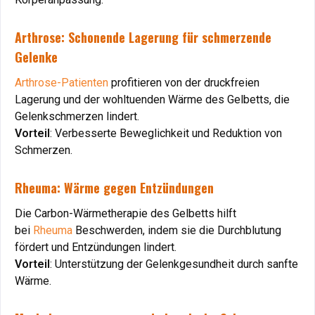
Arthrose: Schonende Lagerung für schmerzende
Arthrose: Schonende Lagerung für schmerzende
Gelenke
Gelenke
Arthrose-Patienten
Arthrose-Patienten
profitieren von der druckfreien
profitieren von der druckfreien
Lagerung und der wohltuenden Wärme des Gelbetts, die
Lagerung und der wohltuenden Wärme des Gelbetts, die
Gelenkschmerzen lindert.
Gelenkschmerzen lindert.
Vorteil
Vorteil
: Verbesserte Beweglichkeit und Reduktion von
: Verbesserte Beweglichkeit und Reduktion von
Schmerzen.
Schmerzen.
Rheuma: Wärme gegen Entzündungen
Rheuma: Wärme gegen Entzündungen
Die Carbon-Wärmetherapie des Gelbetts hilft
Die Carbon-Wärmetherapie des Gelbetts hilft
bei
bei
Rheuma
Rheuma
Beschwerden, indem sie die Durchblutung
Beschwerden, indem sie die Durchblutung
fördert und Entzündungen lindert.
fördert und Entzündungen lindert.
Vorteil
Vorteil
: Unterstützung der Gelenkgesundheit durch sanfte
: Unterstützung der Gelenkgesundheit durch sanfte
Wärme.
Wärme.