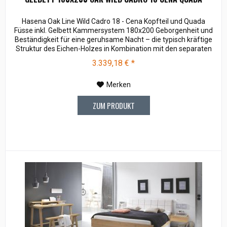
Hasena Oak Line Wild Cadro 18 - Cena Kopfteil und Quada
Füsse inkl. Gelbett Kammersystem 180x200 Geborgenheit und
Beständigkeit für eine geruhsame Nacht – die typisch kräftige
Struktur des Eichen-Holzes in Kombination mit den separaten
Fuss- und Eckelementen verleiht unserer Oak-Line eine starke
3.339,18 € *
und behagliche Aura. Breiten: 140, 160, 180, 200 cm Längen:
200, 220 cm...
Merken
ZUM PRODUKT