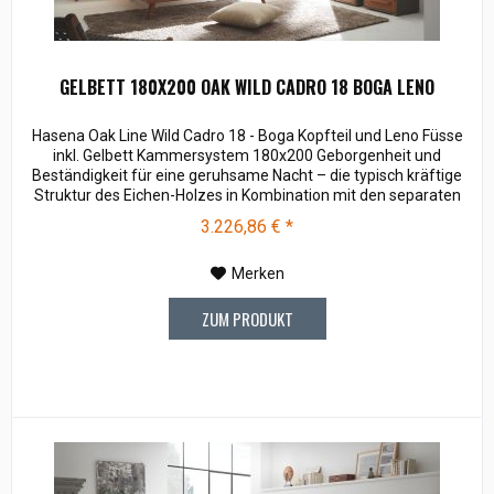
GELBETT 180X200 OAK WILD CADRO 18 BOGA LENO
Hasena Oak Line Wild Cadro 18 - Boga Kopfteil und Leno Füsse
inkl. Gelbett Kammersystem 180x200 Geborgenheit und
Beständigkeit für eine geruhsame Nacht – die typisch kräftige
Struktur des Eichen-Holzes in Kombination mit den separaten
Fuss- und Eckelementen verleiht unserer Oak-Line eine starke
3.226,86 € *
und behagliche Aura. Breiten: 140, 160, 180, 200 cm Längen:
200, 220 cm...
Merken
ZUM PRODUKT