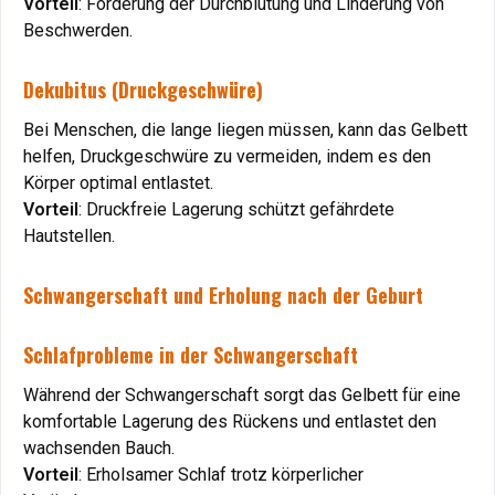
Vorteil
Vorteil
: Förderung der Durchblutung und Linderung von
: Förderung der Durchblutung und Linderung von
Beschwerden.
Beschwerden.
Dekubitus (Druckgeschwüre)
Dekubitus (Druckgeschwüre)
Bei Menschen, die lange liegen müssen, kann das Gelbett
Bei Menschen, die lange liegen müssen, kann das Gelbett
helfen, Druckgeschwüre zu vermeiden, indem es den
helfen, Druckgeschwüre zu vermeiden, indem es den
Körper optimal entlastet.
Körper optimal entlastet.
Vorteil
Vorteil
: Druckfreie Lagerung schützt gefährdete
: Druckfreie Lagerung schützt gefährdete
Hautstellen.
Hautstellen.
Schwangerschaft und Erholung nach der Geburt
Schwangerschaft und Erholung nach der Geburt
Schlafprobleme in der Schwangerschaft
Schlafprobleme in der Schwangerschaft
Während der Schwangerschaft sorgt das Gelbett für eine
Während der Schwangerschaft sorgt das Gelbett für eine
komfortable Lagerung des Rückens und entlastet den
komfortable Lagerung des Rückens und entlastet den
wachsenden Bauch.
wachsenden Bauch.
Vorteil
Vorteil
: Erholsamer Schlaf trotz körperlicher
: Erholsamer Schlaf trotz körperlicher