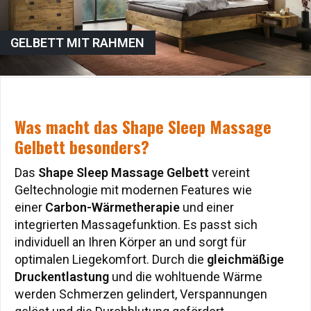
GELBETT MIT RAHMEN
Was macht das Shape Sleep Massage
Was macht das Shape Sleep Massage
Gelbett besonders?
Gelbett besonders?
Das
Das
Shape Sleep Massage Gelbett
Shape Sleep Massage Gelbett
vereint
vereint
Geltechnologie mit modernen Features wie
Geltechnologie mit modernen Features wie
einer
einer
Carbon-Wärmetherapie
Carbon-Wärmetherapie
und einer
und einer
integrierten Massagefunktion. Es passt sich
integrierten Massagefunktion. Es passt sich
individuell an Ihren Körper an und sorgt für
individuell an Ihren Körper an und sorgt für
optimalen Liegekomfort. Durch die
optimalen Liegekomfort. Durch die
gleichmäßige
gleichmäßige
Druckentlastung
Druckentlastung
und die wohltuende Wärme
und die wohltuende Wärme
werden Schmerzen gelindert, Verspannungen
werden Schmerzen gelindert, Verspannungen