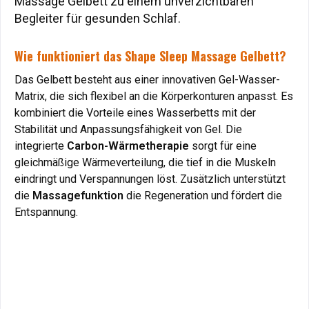
Massage Gelbett zu einem unverzichtbaren
Massage Gelbett zu einem unverzichtbaren
Begleiter für gesunden Schlaf.
Begleiter für gesunden Schlaf.
Wie funktioniert das Shape Sleep Massage Gelbett?
Wie funktioniert das Shape Sleep Massage Gelbett?
Das Gelbett besteht aus einer innovativen Gel-Wasser-
Das Gelbett besteht aus einer innovativen Gel-Wasser-
Matrix, die sich flexibel an die Körperkonturen anpasst. Es
Matrix, die sich flexibel an die Körperkonturen anpasst. Es
kombiniert die Vorteile eines Wasserbetts mit der
kombiniert die Vorteile eines Wasserbetts mit der
Stabilität und Anpassungsfähigkeit von Gel. Die
Stabilität und Anpassungsfähigkeit von Gel. Die
integrierte
integrierte
Carbon-Wärmetherapie
Carbon-Wärmetherapie
sorgt für eine
sorgt für eine
gleichmäßige Wärmeverteilung, die tief in die Muskeln
gleichmäßige Wärmeverteilung, die tief in die Muskeln
eindringt und Verspannungen löst. Zusätzlich unterstützt
eindringt und Verspannungen löst. Zusätzlich unterstützt
die
die
Massagefunktion
Massagefunktion
die Regeneration und fördert die
die Regeneration und fördert die
Entspannung.
Entspannung.