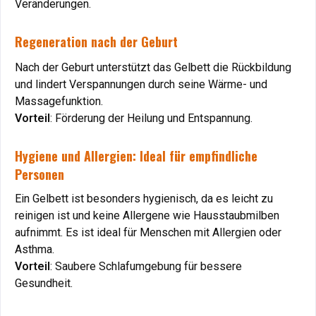
Veränderungen.
Veränderungen.
Regeneration nach der Geburt
Regeneration nach der Geburt
Nach der Geburt unterstützt das Gelbett die Rückbildung
Nach der Geburt unterstützt das Gelbett die Rückbildung
und lindert Verspannungen durch seine Wärme- und
und lindert Verspannungen durch seine Wärme- und
Massagefunktion.
Massagefunktion.
Vorteil
Vorteil
: Förderung der Heilung und Entspannung.
: Förderung der Heilung und Entspannung.
Hygiene und Allergien: Ideal für empfindliche
Hygiene und Allergien: Ideal für empfindliche
Personen
Personen
Ein Gelbett ist besonders hygienisch, da es leicht zu
Ein Gelbett ist besonders hygienisch, da es leicht zu
reinigen ist und keine Allergene wie Hausstaubmilben
reinigen ist und keine Allergene wie Hausstaubmilben
aufnimmt. Es ist ideal für Menschen mit Allergien oder
aufnimmt. Es ist ideal für Menschen mit Allergien oder
Asthma.
Asthma.
Vorteil
Vorteil
: Saubere Schlafumgebung für bessere
: Saubere Schlafumgebung für bessere
Gesundheit.
Gesundheit.