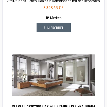
Struktur des Eichen-Holzes in Kombination mit den separaten
Fuss- und Eckelementen verleiht unserer Oak-Line eine starke
3.328,65 € *
und behagliche Aura. Breiten: 140, 160, 180, 200 cm Längen:
200, 220 cm...
Merken
ZUM PRODUKT
GELBETT 180X200 OAK WILD CADRO 18 CENA QUADA