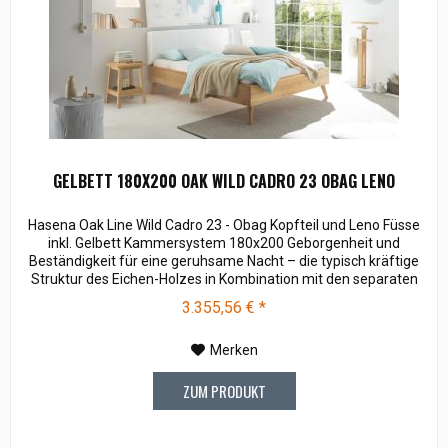
GELBETT 180X200 OAK WILD CADRO 23 OBAG LENO
Hasena Oak Line Wild Cadro 23 - Obag Kopfteil und Leno Füsse
inkl. Gelbett Kammersystem 180x200 Geborgenheit und
Beständigkeit für eine geruhsame Nacht – die typisch kräftige
Struktur des Eichen-Holzes in Kombination mit den separaten
Fuss- und Eckelementen verleiht unserer Oak-Line eine starke
3.355,56 € *
und behagliche Aura. Breiten: 140, 160, 180, 200 cm Längen:
200, 220 cm...
Merken
ZUM PRODUKT