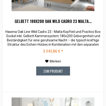
GELBETT 180X200 OAK WILD CADRO 23 MALTA...
Hasena Oak Line Wild Cadro 23 - Malta Kopfteil und Practico Box
Sockel inkl. Gelbett Kammersystem 180x200 Geborgenheit und
Beständigkeit für eine geruhsame Nacht – die typisch kräftige
Struktur des Eichen-Holzes in Kombination mit den separaten
Fuss- und Eckelementen verleiht unserer Oak-Line eine starke
3.343,86 € *
und behagliche Aura. Breiten: 140, 160, 180, 200 cm Längen:
200, 220 cm...
Merken
ZUM PRODUKT