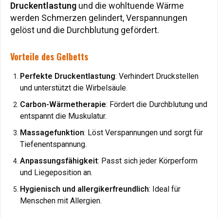
Druckentlastung
und die wohltuende Wärme
Druckentlastung
und die wohltuende Wärme
werden Schmerzen gelindert, Verspannungen
werden Schmerzen gelindert, Verspannungen
gelöst und die Durchblutung gefördert.
gelöst und die Durchblutung gefördert.
Vorteile des Gelbetts
Vorteile des Gelbetts
Perfekte Druckentlastung
: Verhindert Druckstellen
Perfekte Druckentlastung
: Verhindert Druckstellen
und unterstützt die Wirbelsäule.
und unterstützt die Wirbelsäule.
Carbon-Wärmetherapie
: Fördert die Durchblutung und
Carbon-Wärmetherapie
: Fördert die Durchblutung und
entspannt die Muskulatur.
entspannt die Muskulatur.
Massagefunktion
: Löst Verspannungen und sorgt für
Massagefunktion
: Löst Verspannungen und sorgt für
Tiefenentspannung.
Tiefenentspannung.
Anpassungsfähigkeit
: Passt sich jeder Körperform
Anpassungsfähigkeit
: Passt sich jeder Körperform
und Liegeposition an.
und Liegeposition an.
Hygienisch und allergikerfreundlich
: Ideal für
Hygienisch und allergikerfreundlich
: Ideal für
Menschen mit Allergien.
Menschen mit Allergien.