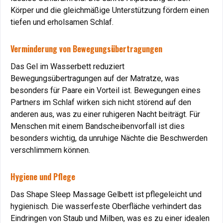
indem es den Körper gleichmäßig stützt und Druckstellen
Körper und die gleichmäßige Unterstützung fördern einen
vermeidet.
tiefen und erholsamen Schlaf.
Vorteil
: Förderung der Durchblutung und Linderung von
Beschwerden.
Verminderung von Bewegungsübertragungen
Das Gel im Wasserbett reduziert
Dekubitus (Druckgeschwüre)
Bewegungsübertragungen auf der Matratze, was
Bei Menschen, die lange liegen müssen, kann das Gelbett
besonders für Paare ein Vorteil ist. Bewegungen eines
helfen, Druckgeschwüre zu vermeiden, indem es den
Partners im Schlaf wirken sich nicht störend auf den
Körper optimal entlastet.
anderen aus, was zu einer ruhigeren Nacht beiträgt. Für
Vorteil
: Druckfreie Lagerung schützt gefährdete
Menschen mit einem Bandscheibenvorfall ist dies
Hautstellen.
besonders wichtig, da unruhige Nächte die Beschwerden
verschlimmern können.
Schwangerschaft und Erholung nach der Geburt
Hygiene und Pflege
Schlafprobleme in der Schwangerschaft
Das Shape Sleep Massage Gelbett ist pflegeleicht und
hygienisch. Die wasserfeste Oberfläche verhindert das
Während der Schwangerschaft sorgt das Gelbett für eine
Eindringen von Staub und Milben, was es zu einer idealen
komfortable Lagerung des Rückens und entlastet den