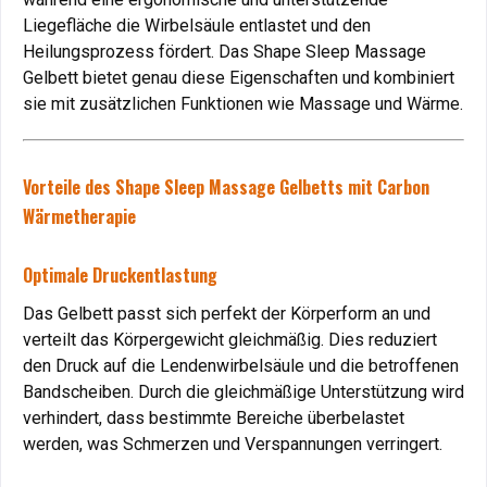
Wärme.
Liegefläche die Wirbelsäule entlastet und den
Heilungsprozess fördert. Das Shape Sleep Massage
Muskelverspannungen und chronische Schmerzen:
Gelbett bietet genau diese Eigenschaften und kombiniert
Wie das Gelbett hilft
sie mit zusätzlichen Funktionen wie Massage und Wärme.
Fibromyalgie: Sanfte Entlastung bei chronischen
Vorteile des Shape Sleep Massage Gelbetts mit Carbon
Schmerzen
Wärmetherapie
Das Gelbett minimiert den Druck auf empfindliche
Körperstellen und bietet durch die Wärmefunktion
Optimale Druckentlastung
Linderung bei Muskelverspannungen und
Fibromyalgie.
Vorteil
: Mehr Entspannung und weniger Schmerzen trotz
Das Gelbett passt sich perfekt der Körperform an und
chronischer Beschwerden.
verteilt das Körpergewicht gleichmäßig. Dies reduziert
den Druck auf die Lendenwirbelsäule und die betroffenen
Muskelverspannungen: Lösung durch Massage und
Bandscheiben. Durch die gleichmäßige Unterstützung wird
verhindert, dass bestimmte Bereiche überbelastet
Wärme
werden, was Schmerzen und Verspannungen verringert.
Muskelverspannungen,
die durch Stress oder Überlastung