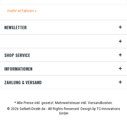
Fazit Shape Sleep Massage Gelbett mit Carbon
mehr erfahren »
Wärmetherapie als Lösung für Bandscheibenvorfälle
Das Shape Sleep Massage Gelbett mit Carbon
NEWSLETTER
Wärmetherapie ist eine innovative und effektive Lösung
für Menschen mit einem Bandscheibenvorfall der
Lendenwirbelsäule. Die Kombination aus Druckentlastung,
ergonomischer Unterstützung, Massage und Wärme sorgt
SHOP SERVICE
für eine spürbare Linderung der Beschwerden und fördert
die Regeneration der Wirbelsäule. Mit zusätzlichen
INFORMATIONEN
Vorteilen wie verbesserter Schlafqualität, Hygiene und
individuell einstellbaren Funktionen ist dieses
ZAHLUNG & VERSAND
Wasserbett eine lohnende Investition in die Gesundheit
und das Wohlbefinden.
* Alle Preise inkl. gesetzl. Mehrwertsteuer inkl. Versandkosten.
© 2026 Gelbett-Direkt.de - All Rights Reserved. Design by
TC-Innovations
GmbH