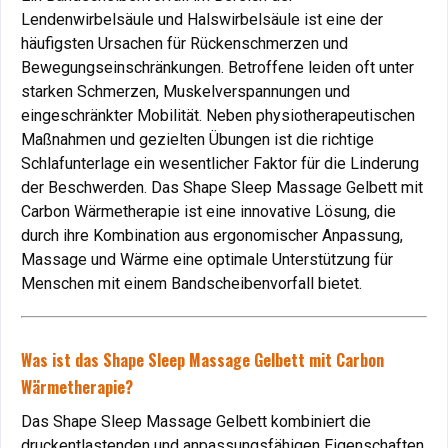
auch zahlreiche gesundheitliche Vorteile. Hier ist eine
Lendenwirbelsäule und Halswirbelsäule ist eine der
detaillierte Liste der Beschwerden, bei denen ein Gelbett
häufigsten Ursachen für Rückenschmerzen und
hilfreich sein kann:
Bewegungseinschränkungen. Betroffene leiden oft unter
starken Schmerzen, Muskelverspannungen und
Rückenschmerzen: Ein häufiges Problem
eingeschränkter Mobilität. Neben physiotherapeutischen
Maßnahmen und gezielten Übungen ist die richtige
Rückenschmerzen
entstehen oft durch falsche
Schlafunterlage ein wesentlicher Faktor für die Linderung
Schlafpositionen oder Matratzen, die den Körper nicht
der Beschwerden. Das Shape Sleep Massage Gelbett mit
ausreichend stützen. Das Gelbett bietet eine optimale
Carbon Wärmetherapie ist eine innovative Lösung, die
Lagerung der Wirbelsäule und verhindert Druckstellen.
durch ihre Kombination aus ergonomischer Anpassung,
Vorteil
: Linderung von Rückenschmerzen durch
Massage und Wärme eine optimale Unterstützung für
ergonomische Druckentlastung.
Menschen mit einem Bandscheibenvorfall bietet.
Bandscheibenvorfälle: Unterstützung durch präzise
Anpassung
Was ist das Shape Sleep Massage Gelbett mit Carbon
Wärmetherapie?
Ein
Bandscheibenvorfall
erfordert eine druckfreie
Schlafunterlage, die den Körper perfekt stützt. Das
Das Shape Sleep Massage Gelbett kombiniert die
Gelbett reduziert den Druck auf die Bandscheiben und
druckentlastenden und anpassungsfähigen Eigenschaften