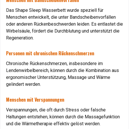
Menschen mit Bandscheibenvorfällen
Gesundheit.
Das Shape Sleep Wasserbett wurde speziell für
Menschen entwickelt, die unter Bandscheibenvorfällen
Warum das Shape Sleep Massage Gel-Wasserbett bei
oder anderen Rückenbeschwerden leiden. Es entlastet die
GELBETT-DIREKT.DE testen?
Wirbelsäule, fördert die Durchblutung und unterstützt die
Das
Shape Sleep Massage Gel-Wasserbett mit
Regeneration.
Carbon-Wärmetherapie
bietet höchsten Komfort und
zahlreiche gesundheitliche Vorteile. Mit dem
3-
Personen mit chronischen Rückenschmerzen
monatigen Testangebot
können Sie das Gelbett in aller
Chronische Rückenschmerzen, insbesondere im
Ruhe ausprobieren.
Lendenwirbelbereich, können durch die Kombination aus
Flexible Rückgabeoption
: Wenn Sie nicht zufrieden sind,
ergonomischer Unterstützung, Massage und Wärme
zahlen Sie lediglich eine Nutzungsgebühr von € 300.
gelindert werden.
Individuelle Anpassung
: Härtegrad, Massage und Wärme
lassen sich nach Ihren Wünschen einstellen.
Menschen mit Verspannungen
Hochwertige Materialien
: Langlebigkeit und Stabilität
sind garantiert.
Verspannungen, die oft durch Stress oder falsche
Haltungen entstehen, können durch die Massagefunktion
Fazit: Gelbett – Ihre Lösung für gesunden Schlaf und
und die Wärmetherapie effektiv gelöst werden.