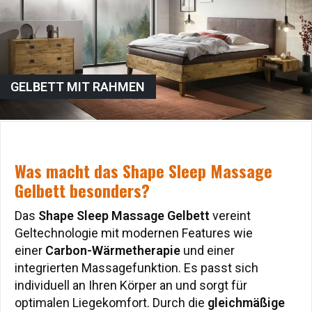
GELBETT MIT RAHMEN
Was macht das Shape Sleep Massage
Was macht das Shape Sleep Massage
Gelbett besonders?
Gelbett besonders?
Das
Shape Sleep Massage Gelbett
vereint
Das
Shape Sleep Massage Gelbett
vereint
Geltechnologie mit modernen Features wie
Geltechnologie mit modernen Features wie
einer
Carbon-Wärmetherapie
und einer
einer
Carbon-Wärmetherapie
und einer
integrierten Massagefunktion. Es passt sich
integrierten Massagefunktion. Es passt sich
individuell an Ihren Körper an und sorgt für
individuell an Ihren Körper an und sorgt für
optimalen Liegekomfort. Durch die
gleichmäßige
optimalen Liegekomfort. Durch die
gleichmäßige