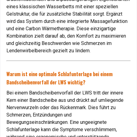
fördert die Heilung.
eines klassischen Wasserbetts mit einer speziellen
Vorteil
: Ideale Regeneration durch individuelle
Gelstruktur, die für zusätzliche Stabilität sorgt. Ergänzt
Körperanpassung.
wird das System durch eine integrierte Massagefunktion
und eine Carbon Wärmetherapie. Diese einzigartige
Arthrose: Schonende Lagerung für schmerzende
Kombination zielt darauf ab, den Komfort zu maximieren
Gelenke
und gleichzeitig Beschwerden wie Schmerzen im
Lendenwirbelbereich gezielt zu lindern.
Arthrose-Patienten
profitieren von der druckfreien
Lagerung und der wohltuenden Wärme des Gelbetts, die
Gelenkschmerzen lindert.
Warum ist eine optimale Schlafunterlage bei einem
Vorteil
: Verbesserte Beweglichkeit und Reduktion von
Bandscheibenvorfall der LWS wichtig?
Schmerzen.
Bei einem Bandscheibenvorfall der LWS tritt der innere
Rheuma: Wärme gegen Entzündungen
Kern einer Bandscheibe aus und drückt auf umliegende
Nervenwurzeln oder das Rückenmark. Dies führt zu
Die Carbon-Wärmetherapie des Gelbetts hilft
Schmerzen, Entzündungen und
bei
Rheuma
Beschwerden, indem sie die Durchblutung
Bewegungseinschränkungen. Eine ungeeignete
fördert und Entzündungen lindert.
Schlafunterlage kann die Symptome verschlimmern,
Vorteil
: Unterstützung der Gelenkgesundheit durch sanfte
während eine ergonomische und unterstützende