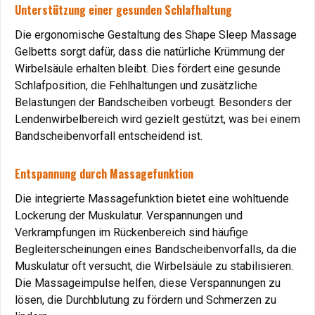
entstehen, können durch die integrierte Massagefunktion
Unterstützung einer gesunden Schlafhaltung
effektiv gelöst werden.
Die ergonomische Gestaltung des Shape Sleep Massage
Vorteil
: Kombination aus Massage und Wärme sorgt für
Gelbetts sorgt dafür, dass die natürliche Krümmung der
maximale Entspannung.
Wirbelsäule erhalten bleibt. Dies fördert eine gesunde
Schlafposition, die Fehlhaltungen und zusätzliche
Chronische Schmerzen: Bessere Lebensqualität
Belastungen der Bandscheiben vorbeugt. Besonders der
durch Gelbetten
Lendenwirbelbereich wird gezielt gestützt, was bei einem
Chronische Schmerzen beeinträchtigen den Schlaf
Bandscheibenvorfall entscheidend ist.
erheblich. Das Gelbett lindert Beschwerden durch
druckfreie Lagerung und fördert erholsamen Schlaf.
Entspannung durch Massagefunktion
Vorteil
: Erleichterung und erholsame Nächte.
Die integrierte Massagefunktion bietet eine wohltuende
Lockerung der Muskulatur. Verspannungen und
Schlafstörungen und Stress: Entspannung durch das
Verkrampfungen im Rückenbereich sind häufige
Gelbett
Begleiterscheinungen eines Bandscheibenvorfalls, da die
Muskulatur oft versucht, die Wirbelsäule zu stabilisieren.
Schlaflosigkeit (Insomnie)
Die Massageimpulse helfen, diese Verspannungen zu
lösen, die Durchblutung zu fördern und Schmerzen zu
Stress und Anspannung sind häufige Ursachen