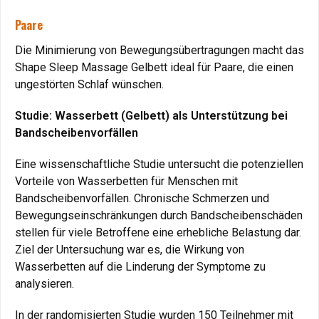
Wohlbefinden
Paare
Das
Shape Sleep Massage Gel-Wasserbett mit
Carbon-Wärmetherapie
ist mehr als nur ein Bett. Es ist
Die Minimierung von Bewegungsübertragungen macht das
eine Lösung für zahlreiche Beschwerden:
Shape Sleep Massage Gelbett ideal für Paare, die einen
Rückenschmerzen
,
Bandscheibenvorfälle
,
Arthrose
,
Rhe
ungestörten Schlaf wünschen.
mehr.
Verbesserung der Schlafqualität
Studie: Wasserbett (Gelbett) als Unterstützung bei
bei
Schlaflosigkeit
und
Stress
.
Bandscheibenvorfällen
Unterstützung von
Durchblutung
und Vorbeugung
von
Druckgeschwüren
.
Eine wissenschaftliche Studie untersucht die potenziellen
Vorteile von Wasserbetten für Menschen mit
Nutzen Sie jetzt das risikofreie Angebot von
GELBETT-
Bandscheibenvorfällen. Chronische Schmerzen und
DIREKT.DE
: Testen Sie das Gelbett 3 Monate lang und
Bewegungseinschränkungen durch Bandscheibenschäden
erleben Sie den Unterschied – für nur € 300
stellen für viele Betroffene eine erhebliche Belastung dar.
Nutzungsgebühr bei Rückgabe. Spüren Sie selbst, wie
Ziel der Untersuchung war es, die Wirkung von
das Gelbett Ihr Leben verändert!
Wasserbetten auf die Linderung der Symptome zu
analysieren.
In der randomisierten Studie wurden 150 Teilnehmer mit