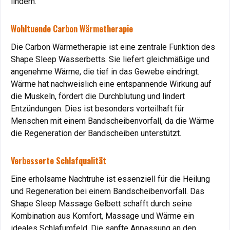
lindern.
für
dauerhafte Schlaflosigkeit.
Das Gelbett mit Massage-
und Wärmefunktion sorgt für ein entspanntes Liegegefühl
Wohltuende Carbon Wärmetherapie
und verbessert die Schlafqualität.
Vorteil
: Leichteres Einschlafen und tiefere Entspannung.
Die Carbon Wärmetherapie ist eine zentrale Funktion des
Shape Sleep Wasserbetts. Sie liefert gleichmäßige und
Stressabbau durch Wellness zu Hause
angenehme Wärme, die tief in das Gewebe eindringt.
Wärme hat nachweislich eine entspannende Wirkung auf
Das Gelbett schafft eine entspannende Umgebung, die
die Muskeln, fördert die Durchblutung und lindert
Stress reduziert und die mentale Gesundheit stärkt.
Entzündungen. Dies ist besonders vorteilhaft für
Vorteil
: Wellness und Therapie in den eigenen vier
Menschen mit einem Bandscheibenvorfall, da die Wärme
Wänden.
die Regeneration der Bandscheiben unterstützt.
Durchblutungsstörungen und Dekubitus: Vorbeugung
Verbesserte Schlafqualität
durch Gelbett-Technologie
Eine erholsame Nachtruhe ist essenziell für die Heilung
und Regeneration bei einem Bandscheibenvorfall. Das
Durchblutungsstörungen: Verbesserung der
Shape Sleep Massage Gelbett schafft durch seine
Zirkulation
Kombination aus Komfort, Massage und Wärme ein
Das Gelbett lindert
Durchblutungsstörungen
in den Beinen,
ideales Schlafumfeld. Die sanfte Anpassung an den