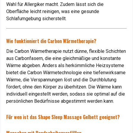
Wahl für Allergiker macht. Zudem lässt sich die
wachsenden Bauch.
Oberfläche leicht reinigen, was eine gesunde
Vorteil
: Erholsamer Schlaf trotz körperlicher
Schlafumgebung sicherstellt.
Veränderungen.
Regeneration nach der Geburt
Wie funktioniert die Carbon Wärmetherapie?
Nach der Geburt unterstützt das Gelbett die Rückbildung
Die Carbon Wärmetherapie nutzt dünne, flexible Schichten
und lindert Verspannungen durch seine Wärme- und
aus Carbonfasern, die eine gleichmäßige und konstante
Massagefunktion.
Wärme abgeben. Anders als herkömmliche Heizsysteme
Vorteil
: Förderung der Heilung und Entspannung.
bietet die Carbon Wärmetechnologie eine tiefenwirksame
Wärme, die Verspannungen löst und die Durchblutung
Hygiene und Allergien: Ideal für empfindliche
fördert, ohne den Körper zu überhitzen. Die Wärme kann
Personen
individuell eingestellt werden, sodass sie optimal auf die
persönlichen Bedürfnisse abgestimmt werden kann.
Ein Gelbett ist besonders hygienisch, da es leicht zu
reinigen ist und keine Allergene wie Hausstaubmilben
Für wen ist das Shape Sleep Massage Gelbett geeignet?
aufnimmt. Es ist ideal für Menschen mit Allergien oder
Asthma.
Vorteil
: Saubere Schlafumgebung für bessere