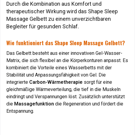
Durch die Kombination aus Komfort und
Durch die Kombination aus Komfort und
therapeutischer Wirkung wird das Shape Sleep
therapeutischer Wirkung wird das Shape Sleep
Massage Gelbett zu einem unverzichtbaren
Massage Gelbett zu einem unverzichtbaren
Begleiter für gesunden Schlaf.
Begleiter für gesunden Schlaf.
Wie funktioniert das Shape Sleep Massage Gelbett?
Wie funktioniert das Shape Sleep Massage Gelbett?
Das Gelbett besteht aus einer innovativen Gel-Wasser-
Das Gelbett besteht aus einer innovativen Gel-Wasser-
Matrix, die sich flexibel an die Körperkonturen anpasst. Es
Matrix, die sich flexibel an die Körperkonturen anpasst. Es
kombiniert die Vorteile eines Wasserbetts mit der
kombiniert die Vorteile eines Wasserbetts mit der
Stabilität und Anpassungsfähigkeit von Gel. Die
Stabilität und Anpassungsfähigkeit von Gel. Die
integrierte
Carbon-Wärmetherapie
sorgt für eine
integrierte
Carbon-Wärmetherapie
sorgt für eine
gleichmäßige Wärmeverteilung, die tief in die Muskeln
gleichmäßige Wärmeverteilung, die tief in die Muskeln
eindringt und Verspannungen löst. Zusätzlich unterstützt
eindringt und Verspannungen löst. Zusätzlich unterstützt
die
Massagefunktion
die Regeneration und fördert die
die
Massagefunktion
die Regeneration und fördert die
Entspannung.
Entspannung.