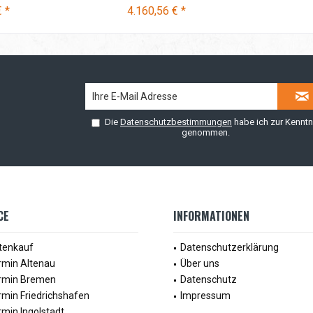
 *
4.160,56 € *
Die
Datenschutzbestimmungen
habe ich zur Kenntn
genommen.
CE
INFORMATIONEN
tenkauf
Datenschutzerklärung
rmin Altenau
Über uns
rmin Bremen
Datenschutz
min Friedrichshafen
Impressum
min Ingolstadt