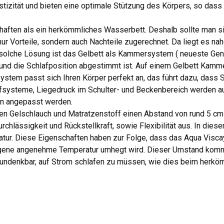
izität und bieten eine optimale Stützung des Körpers, so dass
haften als ein herkömmliches Wasserbett. Deshalb sollte man 
 Vorteile, sondern auch Nachteile zugerechnet. Da liegt es na
solche Lösung ist das Gelbett als Kammersystem ( neueste Gen
nd die Schlafposition abgestimmt ist. Auf einem Gelbett Kamme
stem passt sich Ihren Körper perfekt an, das führt dazu, dass S
afsysteme, Liegedruck im Schulter- und Beckenbereich werden auf
nn angepasst werden.
en Gelschlauch und Matratzenstoff einen Abstand von rund 5 cm
chlässigkeit und Rückstellkraft, sowie Flexibilität aus. In die
ratur. Diese Eigenschaften haben zur Folge, dass das Aqua Vis
eigene angenehme Temperatur umhegt wird. Dieser Umstand ko
undenkbar, auf Strom schlafen zu müssen, wie dies beim herkömm