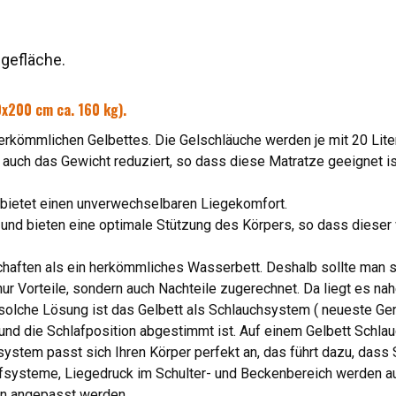
gefläche.
0x200 cm ca. 160 kg).
rkömmlichen Gelbettes. Die Gelschläuche werden je mit 20 Litern
uch das Gewicht reduziert, so dass diese Matratze geeignet is
t bietet einen unverwechselbaren Liegekomfort.
t und bieten eine optimale Stützung des Körpers, so dass diese
chaften als ein herkömmliches Wasserbett. Deshalb sollte man 
 Vorteile, sondern auch Nachteile zugerechnet. Da liegt es na
solche Lösung ist das Gelbett als Schlauchsystem ( neueste Gen
nd die Schlafposition abgestimmt ist. Auf einem Gelbett Schlau
ystem passt sich Ihren Körper perfekt an, das führt dazu, dass 
afsysteme, Liegedruck im Schulter- und Beckenbereich werden auf
ann angepasst werden.