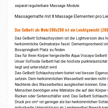
separat regulierbare Massage Module.
Massagematte mit 8 Massage Elementen pro Lie
Das Gelbett als Mehr200x200 ist ein Leichtgewicht (20
Das Gelbett Schlauchsystem ist die Lightversion des he
herkömmliche Gelmatratze fasst. Dementsprechend ist a
Boxspringbett Platz zu finden.
Das für Ihren Körper hergestellte Aqua Viscaya Gelbet
Unser Softside Gelbett hat die höchste punktelastizitä
liegt und unterstützt wird.
Das Gelbett Schlauchsystem bietet viel besser Eigens
setzen. Dem herkömmlichen Wasserbett werden nicht nur
Nachteile des Wasserbettes ausgleichen können. Eine 
Menschen benötigen eine Matratze die auf den Körper u
Rücken oder Seitenschläfer sind. Das Gelbett Schlauchs
Druck pro cm² ist geringer als bei herkömmlichen Schl
individuelle Unterstützung im Lendenwirbel Bereich k