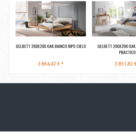
GELBETT 200X200 OAK BIANCO RIPO CIELO
GELBETT 200X200 OAK
PRACTICO
3.864,42 € *
3.851,82 €