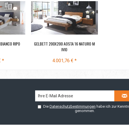
 BIANCO RIPO
GELBETT 200X200 AOSTA 16 NATURO M
IVIO
 *
4.001,76 € *
Die
Datenschutzbestimmungen
habe ich zur Kenntn
genommen.